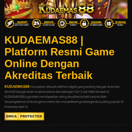
KUDAEMAS88 |
Platform Resmi Game
Online Dengan
Akreditas Terbaik
KUDAEMAS88
merupakan sebuah platform digital yang sedang banyak dicari dan
diminati banyak anak muda terutama dari kalangan Gen Z dan Milenial saat ini.
KUDAEMAS88 juga telah mendapatkan rating akreditas terbaik karena telah
berpengalaman di dunia game online dan menjadikannya sebagai situs paling populer di
Indonesia saat ini.