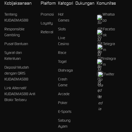
Kebijaksanaan
Platform
Kategori
Dukungan
Komunitas
Tentang
Promosi
Hot
Whatsa
KUDAEMAS88
Games
pp
Loyalty
Responsible
Slots
Facebo
Referral
Gambling
ok
Live
Pusat Bantuan
Casino
Telegra
m
Syarat dan
Race
Ketentuan
Instagra
Togel
m
Deposit Mudah
Olahraga
dengan QRIS
Twitter
KUDAEMAS88
Crash
Game
Link Alternatif
KUDAEMAS88 Anti
Arcade
Blokir Terbaru
Poker
E-Sports
Sabung
Ayam