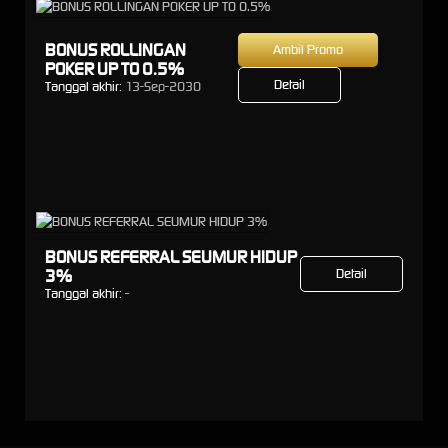
BONUS ROLLINGAN
Ambil Promo
POKER UP TO 0.5%
Detail
Tanggal akhir:
13-Sep-2030
BONUS REFERRAL SEUMUR HIDUP
3%
Detail
Tanggal akhir:
-