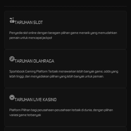
TARUHAN SLOT
Penyedia slot online dengan beragam pilihan game menarik yang memudahkan
pemain untuk mencapai jackpot
TARUHAN OLAHRAGA
Sportsbook Gaming Platform Terbaik menawarkan lebih banyak game, odds yang
lebih tinggi, dan menyediakan pilihan yang lebih banyak untuk pemain.
TARUHAN LIVE KASINO
Platform Pilihan bagi perusahaan-perusahaan terbaik di dunia, dengan pilihan
variasi game terbanyak