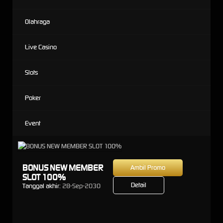
Olahraga
Live Casino
Slots
Poker
Event
BONUS NEW MEMBER
Ambil Promo
SLOT 100%
Detail
Tanggal akhir:
28-Sep-2030