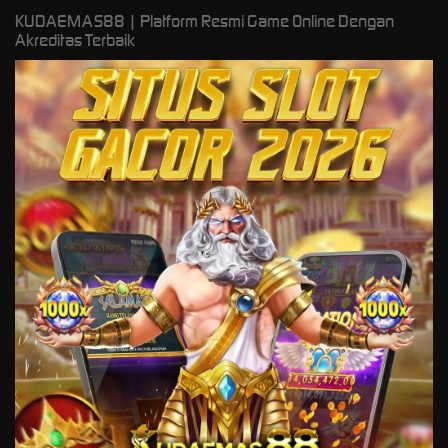
KUDAEMAS88 | Platform Resmi Game Online Dengan
Akreditas Terbaik