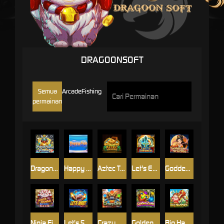
DRAGOONSOFT
Semua
Arcade
Fishing
permainan
Dragon Palace Fishing
Happy Fish
Aztec Treasure
Let's Enhance
Goddess or Crash
Ninja Fishing
Let's Shoot
Crazy Orb
Golden Zuma
Big Hammer