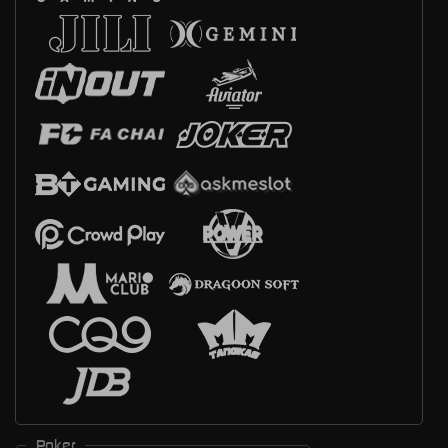
Poker