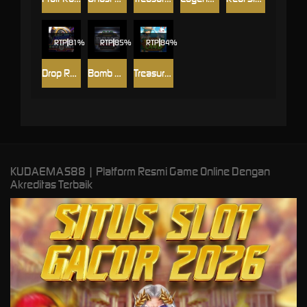
RTP
81%
RTP
85%
RTP
84%
Drop Racing
Bomb Defusal
Treasure Land
KUDAEMAS88 | Platform Resmi Game Online Dengan
Akreditas Terbaik