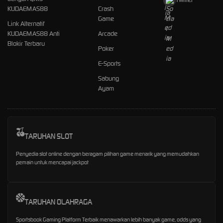
KUDAEMAS88
Crash
Game
Link Alternatif
KUDAEMAS88 Anti
Arcade
Blokir Terbaru
Poker
E-Sports
Sabung
Ayam
TARUHAN SLOT
Penyedia slot online dengan beragam pilihan game menarik yang memudahkan
pemain untuk mencapai jackpot
TARUHAN OLAHRAGA
Sportsbook Gaming Platform Terbaik menawarkan lebih banyak game, odds yang