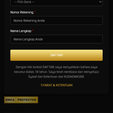
Nomor Rekening
KUDAEMAS88 |
Nama Lengkap
Platform Resmi Game
Online Dengan
Akreditas Terbaik
Dengan klik tombol DAFTAR, saya menyatakan bahwa saya
KUDAEMAS88
merupakan sebuah platform digital yang sedang banyak dicari dan
berumur diatas 18 tahun. Saya telah membaca dan menyetujui
diminati banyak anak muda terutama dari kalangan Gen Z dan Milenial saat ini.
Syarat dan Ketentuan dari KUDAEMAS88.
KUDAEMAS88 juga telah mendapatkan rating akreditas terbaik karena telah
SYARAT & KETENTUAN
berpengalaman di dunia game online dan menjadikannya sebagai situs paling populer di
Indonesia saat ini.