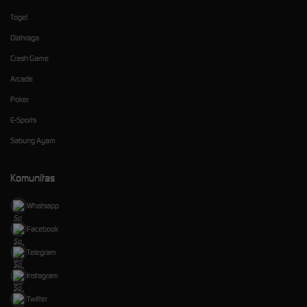
Togel
Olahraga
Crash Game
Arcade
Poker
E-Sports
Sabung Ayam
Komunitas
Whatsapp
Facebook
Telegram
Instagram
Twitter