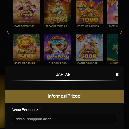
nos**29 - Deposit
IDR 130,00
wuc**3 - Withdraw
IDR 800,00
Yab****82 - Withdraw
IDR 1.840,00
Rih**** - Withdraw
IDR 950,00
GATES OF OLYMPUS POP
TREASURES OF AZTEC
FORTUNE GARUDA 1000
MOCHI MANIA 1
xid**02 - Withdraw
IDR 2.510,00
bun****1 - Withdraw
IDR 1.240,00
Sok**72 - Withdraw
IDR 1.770,00
FORTUNE GEMS 500
DJ BOOM BOOM
GATES OF OLYMPUS 1000
MAHJONG WAYS
Pas***2 - Withdraw
IDR 2.050,00
×
DAFTAR
Informasi Pribadi
Nama Pengguna